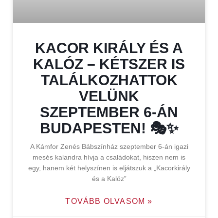
KACOR KIRÁLY ÉS A
KALÓZ – KÉTSZER IS
TALÁLKOZHATTOK
VELÜNK
SZEPTEMBER 6-ÁN
BUDAPESTEN! 🎭✨
A Kámfor Zenés Bábszínház szeptember 6-án igazi
mesés kalandra hívja a családokat, hiszen nem is
egy, hanem két helyszínen is eljátszuk a „Kacorkirály
és a Kalóz”
TOVÁBB OLVASOM »