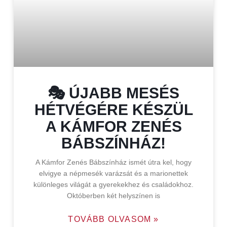
🎭 ÚJABB MESÉS
HÉTVÉGÉRE KÉSZÜL
A KÁMFOR ZENÉS
BÁBSZÍNHÁZ!
A Kámfor Zenés Bábszínház ismét útra kel, hogy
elvigye a népmesék varázsát és a marionettek
különleges világát a gyerekekhez és családokhoz.
Októberben két helyszínen is
TOVÁBB OLVASOM »