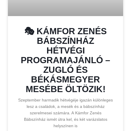
🎭 KÁMFOR ZENÉS
BÁBSZÍNHÁZ
HÉTVÉGI
PROGRAMAJÁNLÓ –
ZUGLÓ ÉS
BÉKÁSMEGYER
MESÉBE ÖLTÖZIK!
Szeptember harmadik hétvégéje igazán különleges
lesz a családok, a mesék és a bábszínház
szerelmesei számára. A Kámfor Zenés
Bábszínház ismét útra kel, és két varázslatos
helyszínen is