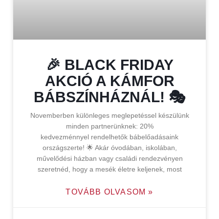
🎉 BLACK FRIDAY
AKCIÓ A KÁMFOR
BÁBSZÍNHÁZNÁL! 🎭
Novemberben különleges meglepetéssel készülünk
minden partnerünknek: 20%
kedvezménnyel rendelhetők bábelőadásaink
országszerte! 🌟 Akár óvodában, iskolában,
művelődési házban vagy családi rendezvényen
szeretnéd, hogy a mesék életre keljenek, most
TOVÁBB OLVASOM »