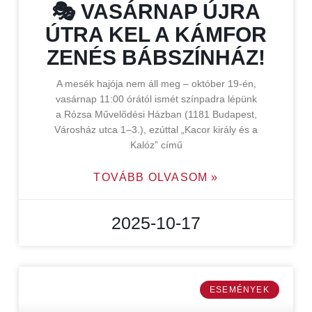
🎭 VASÁRNAP ÚJRA
ÚTRA KEL A KÁMFOR
ZENÉS BÁBSZÍNHÁZ!
A mesék hajója nem áll meg – október 19-én,
vasárnap 11:00 órától ismét színpadra lépünk
a Rózsa Művelődési Házban (1181 Budapest,
Városház utca 1–3.), ezúttal „Kacor király és a
Kalóz” című
TOVÁBB OLVASOM »
2025-10-17
ESEMÉNYEK