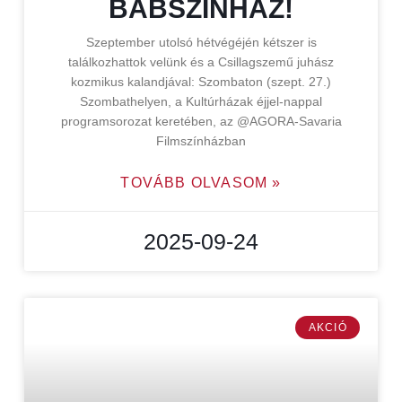
BÁBSZÍNHÁZ!
Szeptember utolsó hétvégéjén kétszer is
találkozhattok velünk és a Csillagszemű juhász
kozmikus kalandjával: Szombaton (szept. 27.)
Szombathelyen, a Kultúrházak éjjel-nappal
programsorozat keretében, az @AGORA-Savaria
Filmszínházban
TOVÁBB OLVASOM »
2025-09-24
AKCIÓ