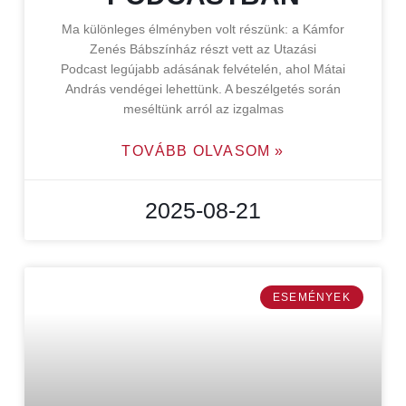
Ma különleges élményben volt részünk: a Kámfor
Zenés Bábszínház részt vett az Utazási
Podcast legújabb adásának felvételén, ahol Mátai
András vendégei lehettünk. A beszélgetés során
meséltünk arról az izgalmas
TOVÁBB OLVASOM »
2025-08-21
ESEMÉNYEK