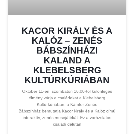
KACOR KIRÁLY ÉS A
KALÓZ – ZENÉS
BÁBSZÍNHÁZI
KALAND A
KLEBELSBERG
KULTÚRKÚRIÁBAN
Október 11-én, szombaton 16:00-tól különleges
élmény várja a családokat a Klebelsberg
Kultúrkúriában: a Kámfor Zenés
Bábszínház bemutatja Kacor király és a Kalóz című
interaktív, zenés mesejátékát. Ez a varázslatos
családi délután