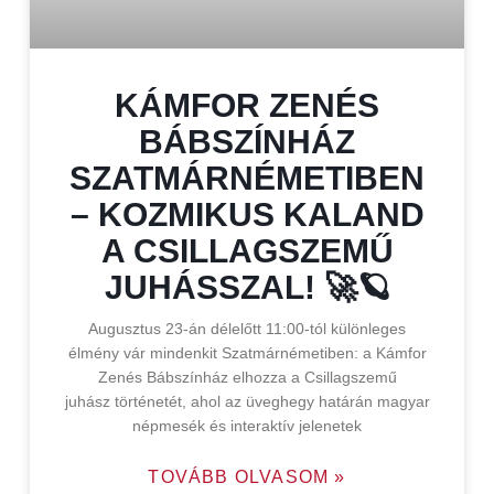
KÁMFOR ZENÉS
BÁBSZÍNHÁZ
SZATMÁRNÉMETIBEN
– KOZMIKUS KALAND
A CSILLAGSZEMŰ
JUHÁSSZAL! 🚀🪐
Augusztus 23-án délelőtt 11:00-tól különleges
élmény vár mindenkit Szatmárnémetiben: a Kámfor
Zenés Bábszínház elhozza a Csillagszemű
juhász történetét, ahol az üveghegy határán magyar
népmesék és interaktív jelenetek
TOVÁBB OLVASOM »