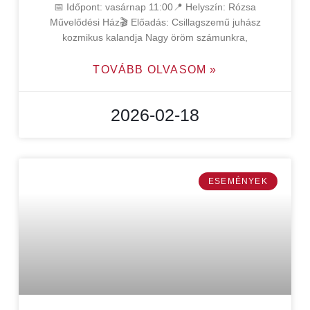
📅 Időpont: vasárnap 11:00📍 Helyszín: Rózsa
Művelődési Ház🎬 Előadás: Csillagszemű juhász
kozmikus kalandja Nagy öröm számunkra,
TOVÁBB OLVASOM »
2026-02-18
ESEMÉNYEK