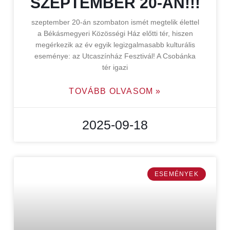
SZEPTEMBER 20-ÁN!!!
szeptember 20-án szombaton ismét megtelik élettel
a Békásmegyeri Közösségi Ház előtti tér, hiszen
megérkezik az év egyik legizgalmasabb kulturális
eseménye: az Utcaszínház Fesztivál! A Csobánka
tér igazi
TOVÁBB OLVASOM »
2025-09-18
ESEMÉNYEK