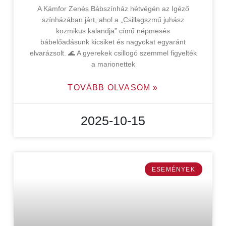
A Kámfor Zenés Bábszínház hétvégén az Igéző
színházában járt, ahol a „Csillagszmű juhász
kozmikus kalandja” című népmesés
bábelőadásunk kicsiket és nagyokat egyaránt
elvarázsolt. 🌊 A gyerekek csillogó szemmel figyelték
a marionettek
TOVÁBB OLVASOM »
2025-10-15
ESEMÉNYEK