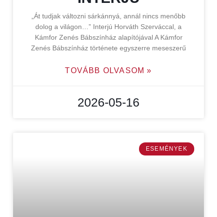
„Át tudjak változni sárkánnyá, annál nincs menőbb
dolog a világon…” Interjú Horváth Szerváccal, a
Kámfor Zenés Bábszínház alapítójával A Kámfor
Zenés Bábszínház története egyszerre meseszerű
TOVÁBB OLVASOM »
2026-05-16
ESEMÉNYEK