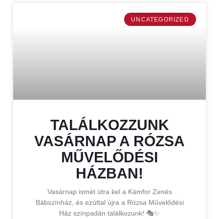
UNCATEGORIZED
TALÁLKOZZUNK
VASÁRNAP A RÓZSA
MŰVELŐDÉSI
HÁZBAN!
Vasárnap ismét útra kel a Kámfor Zenés
Bábszínház, és ezúttal újra a Rózsa Művelődési
Ház színpadán találkozunk! 🎭✨