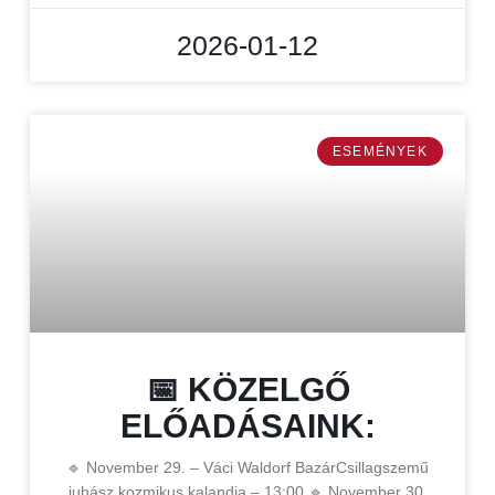
2026-01-12
ESEMÉNYEK
📅 KÖZELGŐ
ELŐADÁSAINK:
🔹 November 29. – Váci Waldorf BazárCsillagszemű
juhász kozmikus kalandja – 13:00 🔹 November 30.