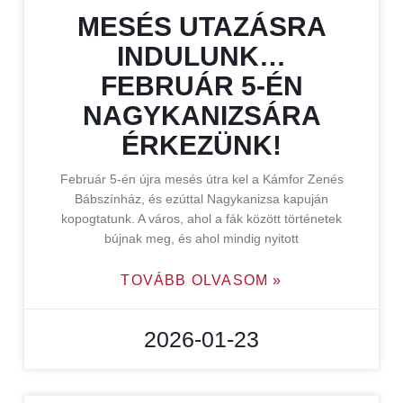
MESÉS UTAZÁSRA
INDULUNK…
FEBRUÁR 5-ÉN
NAGYKANIZSÁRA
ÉRKEZÜNK!
Február 5-én újra mesés útra kel a Kámfor Zenés
Bábszínház, és ezúttal Nagykanizsa kapuján
kopogtatunk. A város, ahol a fák között történetek
bújnak meg, és ahol mindig nyitott
TOVÁBB OLVASOM »
2026-01-23