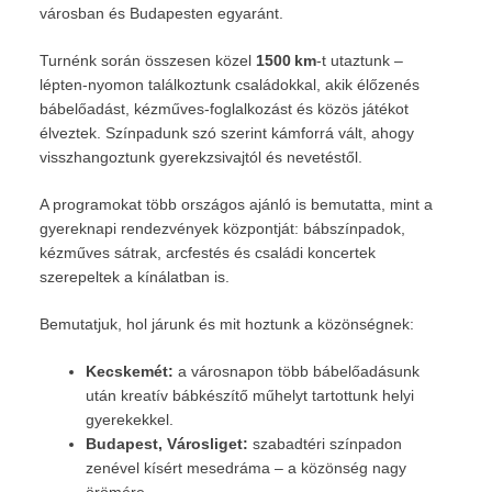
városban és Budapesten egyaránt.
Turnénk során összesen közel
1500 km
-t utaztunk –
lépten‑nyomon találkoztunk családokkal, akik élőzenés
bábelőadást, kézműves-foglalkozást és közös játékot
élveztek. Színpadunk szó szerint kámforrá vált, ahogy
visszhangoztunk gyerekzsivajtól és nevetéstől.
A programokat több országos ajánló is bemutatta, mint a
gyereknapi rendezvények központját: bábszínpadok,
kézműves sátrak, arcfestés és családi koncertek
szerepeltek a kínálatban is.
Bemutatjuk, hol járunk és mit hoztunk a közönségnek:
Kecskemét:
a városnapon több bábelőadásunk
után kreatív bábkészítő műhelyt tartottunk helyi
gyerekekkel.
Budapest, Városliget:
szabadtéri színpadon
zenével kísért mesedráma – a közönség nagy