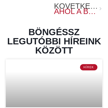
KÖVETKEZŐ
AHOL A BÁB ÉLETRE KEL – RIPORT A KÁMFOR BÁBSZÍNHÁZRÓL
BÖNGÉSSZ
LEGUTÓBBI HÍREINK
KÖZÖTT
HÍREK