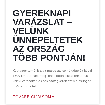
GYEREKNAPI
VARÁZSLAT –
VELÜNK
ÜNNEPELTETEK
AZ ORSZÁG
TÖBB PONTJÁN!
Kétnapos turnénk alatt május utolsó hétvégéjén közel
1500 km-t tettünk meg: bábelőadásokkal érintettük
vidéki városokat, és sok száz gyerek szeme csillogott
a Mese erejétól.
TOVÁBB OLVASOM »