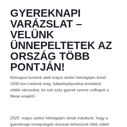
GYEREKNAPI
VARÁZSLAT –
VELÜNK
ÜNNEPELTETEK AZ
ORSZÁG TÖBB
PONTJÁN!
Kétnapos turnénk alatt május utolsó hétvégéjén közel
1500 km-t tettünk meg: bábelőadásokkal érintettük
vidéki városokat, és sok száz gyerek szeme csillogott a
Mese erejétól.
2025. május utolsó hétvégéjén
útnak indultunk, hogy a
gyereknapi ünnepségek részesei lehessünk több vidéki