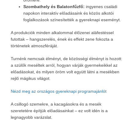
örömére.
Szombathely és Balatonfűzfő:
ingyenes családi
napokon interaktív előadásaink és közös alkotói
foglalkozások színesítették a gyereknapi eseményt.
A produkciók minden alkalommal élőzenei aláfestéssel
futottak – hangszerelés, ének és effekt zene fokozta a
történetek atmoszféráját.
Turnénk nemcsak élményt, de közösségi élményt is hozott:
a szülők meséltek arról, hogyan várják gyermekeikkel az
előadásokat, és milyen öröm volt együtt látni a mesékben
rejlő mágikus világot.
Nézd meg az országos gyereknapi programajánlót
A csillogó szemekre, a kacagásokra és a mesék
szeretetére építjük előadásainkat – ez volt idén is a
legnagyobb varázslat.