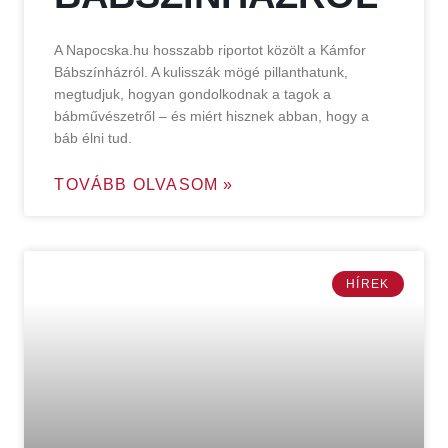
A Napocska.hu hosszabb riportot közölt a Kámfor
Bábszínházról. A kulisszák mögé pillanthatunk,
megtudjuk, hogyan gondolkodnak a tagok a
bábművészetről – és miért hisznek abban, hogy a
báb élni tud.
TOVÁBB OLVASOM »
HÍREK