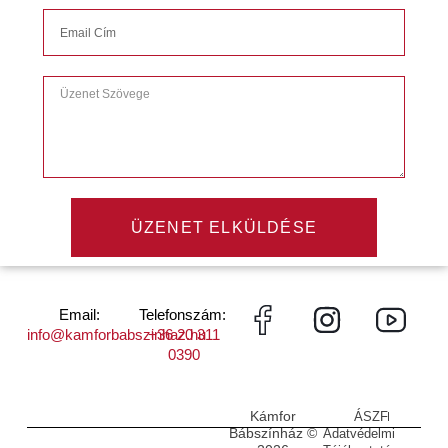
ÜZENET ELKÜLDÉSE
Email:
Telefonszám:
info@kamforbabszinhaz.hu
+36 20 311
0390
Kámfor
ÁSZF
Bábszínház ©
Adatvédelmi