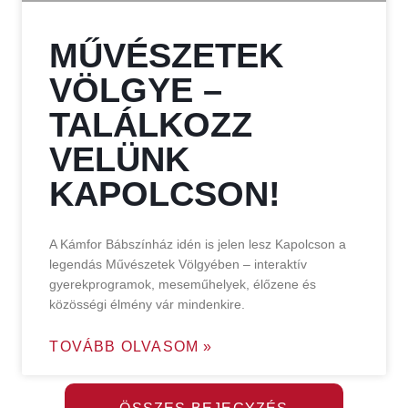
MŰVÉSZETEK
VÖLGYE –
TALÁLKOZZ
VELÜNK
KAPOLCSON!
A Kámfor Bábszínház idén is jelen lesz Kapolcson a
legendás Művészetek Völgyében – interaktív
gyerekprogramok, meseműhelyek, élőzene és
közösségi élmény vár mindenkire.
TOVÁBB OLVASOM »