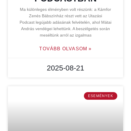
Ma különleges élményben volt részünk: a Kámfor
Zenés Bábszínház részt vett az Utazási
Podcast legújabb adásának felvételén, ahol Mátai
András vendégei lehettünk. A beszélgetés során
meséltünk arról az izgalmas
TOVÁBB OLVASOM »
2025-08-21
ESEMÉNYEK