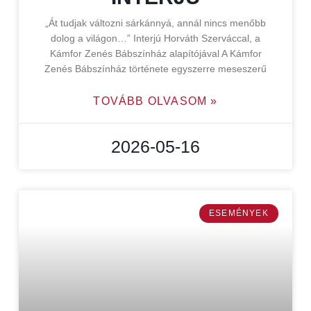
„Át tudjak változni sárkánnyá, annál nincs menőbb
dolog a világon…” Interjú Horváth Szerváccal, a
Kámfor Zenés Bábszínház alapítójával A Kámfor
Zenés Bábszínház története egyszerre meseszerű
TOVÁBB OLVASOM »
2026-05-16
ESEMÉNYEK