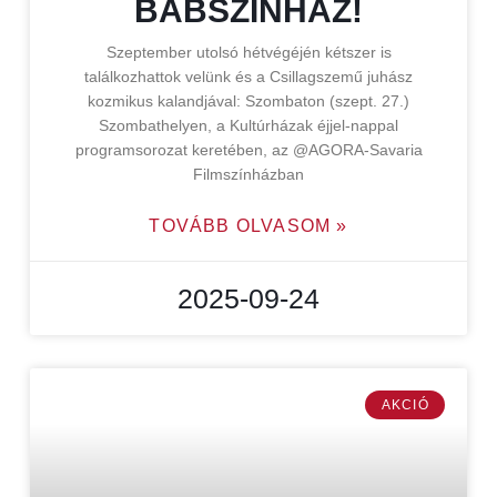
BÁBSZÍNHÁZ!
Szeptember utolsó hétvégéjén kétszer is
találkozhattok velünk és a Csillagszemű juhász
kozmikus kalandjával: Szombaton (szept. 27.)
Szombathelyen, a Kultúrházak éjjel-nappal
programsorozat keretében, az @AGORA-Savaria
Filmszínházban
TOVÁBB OLVASOM »
2025-09-24
AKCIÓ