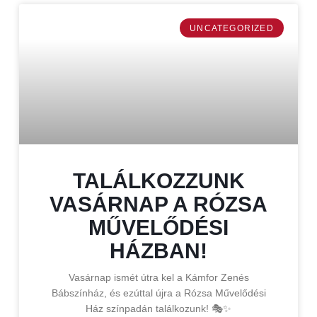
UNCATEGORIZED
TALÁLKOZZUNK
VASÁRNAP A RÓZSA
MŰVELŐDÉSI
HÁZBAN!
Vasárnap ismét útra kel a Kámfor Zenés
Bábszínház, és ezúttal újra a Rózsa Művelődési
Ház színpadán találkozunk! 🎭✨