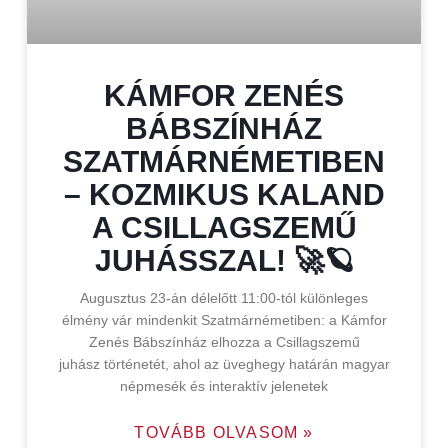
KÁMFOR ZENÉS
BÁBSZÍNHÁZ
SZATMÁRNÉMETIBEN
– KOZMIKUS KALAND
A CSILLAGSZEMŰ
JUHÁSSZAL! 🚀🪐
Augusztus 23-án délelőtt 11:00-tól különleges
élmény vár mindenkit Szatmárnémetiben: a Kámfor
Zenés Bábszínház elhozza a Csillagszemű
juhász történetét, ahol az üveghegy határán magyar
népmesék és interaktív jelenetek
TOVÁBB OLVASOM »