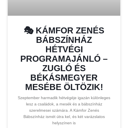
🎭 KÁMFOR ZENÉS
BÁBSZÍNHÁZ
HÉTVÉGI
PROGRAMAJÁNLÓ –
ZUGLÓ ÉS
BÉKÁSMEGYER
MESÉBE ÖLTÖZIK!
Szeptember harmadik hétvégéje igazán különleges
lesz a családok, a mesék és a bábszínház
szerelmesei számára. A Kámfor Zenés
Bábszínház ismét útra kel, és két varázslatos
helyszínen is