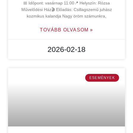
📅 Időpont: vasárnap 11:00📍 Helyszín: Rózsa
Művelődési Ház🎬 Előadás: Csillagszemű juhász
kozmikus kalandja Nagy öröm számunkra,
TOVÁBB OLVASOM »
2026-02-18
ESEMÉNYEK