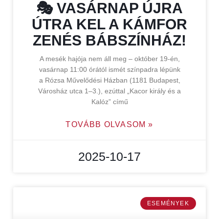
🎭 VASÁRNAP ÚJRA
ÚTRA KEL A KÁMFOR
ZENÉS BÁBSZÍNHÁZ!
A mesék hajója nem áll meg – október 19-én,
vasárnap 11:00 órától ismét színpadra lépünk
a Rózsa Művelődési Házban (1181 Budapest,
Városház utca 1–3.), ezúttal „Kacor király és a
Kalóz” című
TOVÁBB OLVASOM »
2025-10-17
ESEMÉNYEK