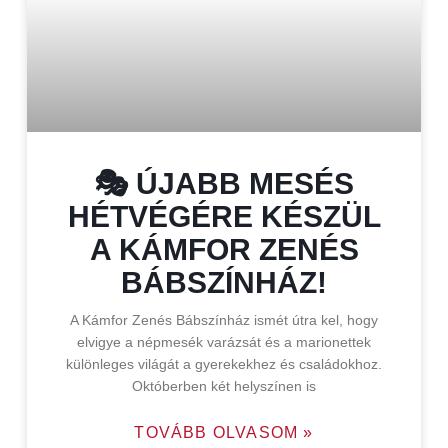
🎭 ÚJABB MESÉS
HÉTVÉGÉRE KÉSZÜL
A KÁMFOR ZENÉS
BÁBSZÍNHÁZ!
A Kámfor Zenés Bábszínház ismét útra kel, hogy
elvigye a népmesék varázsát és a marionettek
különleges világát a gyerekekhez és családokhoz.
Októberben két helyszínen is
TOVÁBB OLVASOM »