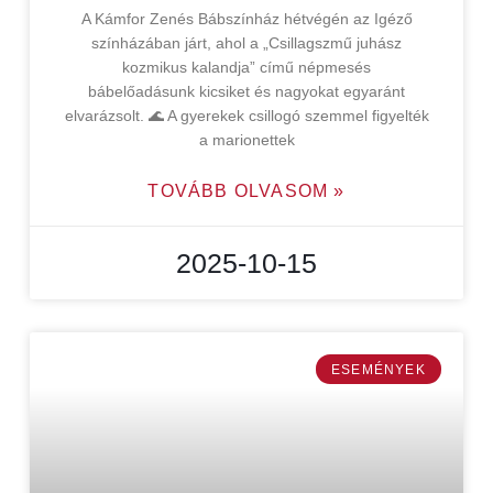
A Kámfor Zenés Bábszínház hétvégén az Igéző
színházában járt, ahol a „Csillagszmű juhász
kozmikus kalandja” című népmesés
bábelőadásunk kicsiket és nagyokat egyaránt
elvarázsolt. 🌊 A gyerekek csillogó szemmel figyelték
a marionettek
TOVÁBB OLVASOM »
2025-10-15
ESEMÉNYEK