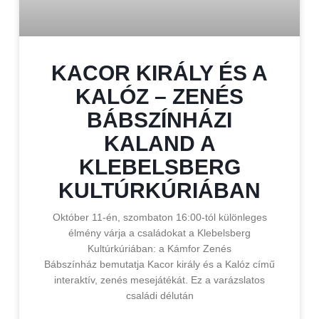
KACOR KIRÁLY ÉS A
KALÓZ – ZENÉS
BÁBSZÍNHÁZI
KALAND A
KLEBELSBERG
KULTÚRKÚRIÁBAN
Október 11-én, szombaton 16:00-tól különleges
élmény várja a családokat a Klebelsberg
Kultúrkúriában: a Kámfor Zenés
Bábszínház bemutatja Kacor király és a Kalóz című
interaktív, zenés mesejátékát. Ez a varázslatos
családi délután