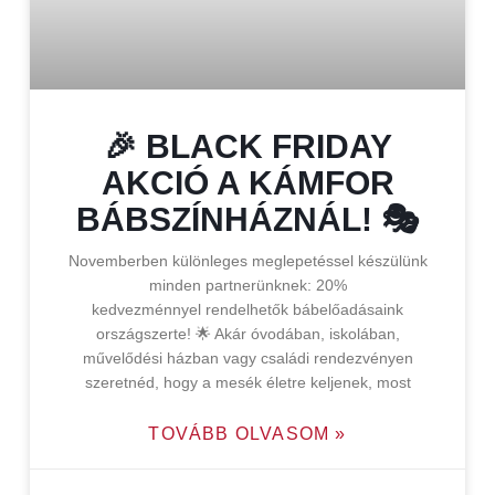
🎉 BLACK FRIDAY
AKCIÓ A KÁMFOR
BÁBSZÍNHÁZNÁL! 🎭
Novemberben különleges meglepetéssel készülünk
minden partnerünknek: 20%
kedvezménnyel rendelhetők bábelőadásaink
országszerte! 🌟 Akár óvodában, iskolában,
művelődési házban vagy családi rendezvényen
szeretnéd, hogy a mesék életre keljenek, most
TOVÁBB OLVASOM »