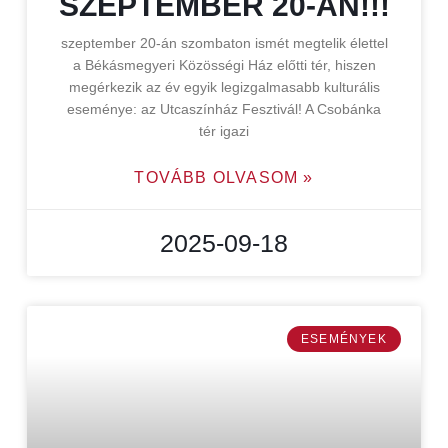
SZEPTEMBER 20-ÁN!!!
szeptember 20-án szombaton ismét megtelik élettel
a Békásmegyeri Közösségi Ház előtti tér, hiszen
megérkezik az év egyik legizgalmasabb kulturális
eseménye: az Utcaszínház Fesztivál! A Csobánka
tér igazi
TOVÁBB OLVASOM »
2025-09-18
ESEMÉNYEK