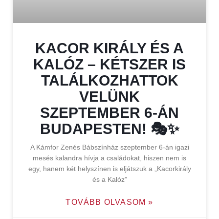
KACOR KIRÁLY ÉS A
KALÓZ – KÉTSZER IS
TALÁLKOZHATTOK
VELÜNK
SZEPTEMBER 6-ÁN
BUDAPESTEN! 🎭✨
A Kámfor Zenés Bábszínház szeptember 6-án igazi
mesés kalandra hívja a családokat, hiszen nem is
egy, hanem két helyszínen is eljátszuk a „Kacorkirály
és a Kalóz”
TOVÁBB OLVASOM »