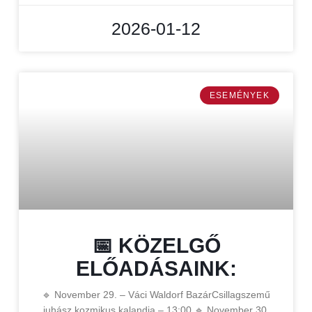
2026-01-12
ESEMÉNYEK
📅 KÖZELGŐ
ELŐADÁSAINK:
🔹 November 29. – Váci Waldorf BazárCsillagszemű
juhász kozmikus kalandja – 13:00 🔹 November 30.