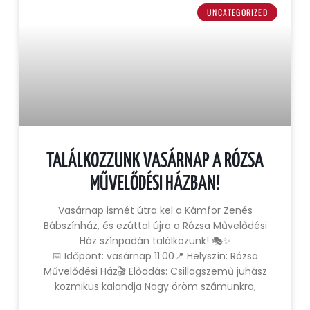
UNCATEGORIZED
TALÁLKOZZUNK VASÁRNAP A RÓZSA
MŰVELŐDÉSI HÁZBAN!
Vasárnap ismét útra kel a Kámfor Zenés
Bábszínház, és ezúttal újra a Rózsa Művelődési
Ház színpadán találkozunk! 🎭✨
📅 Időpont: vasárnap 11:00📍 Helyszín: Rózsa
Művelődési Ház🎬 Előadás: Csillagszemű juhász
kozmikus kalandja Nagy öröm számunkra,