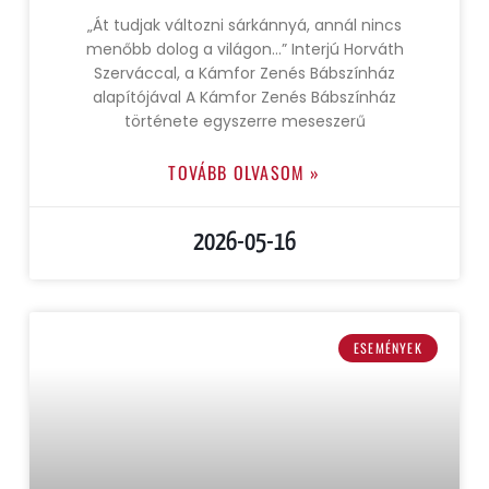
„Át tudjak változni sárkánnyá, annál nincs
menőbb dolog a világon…” Interjú Horváth
Szerváccal, a Kámfor Zenés Bábszínház
alapítójával A Kámfor Zenés Bábszínház
története egyszerre meseszerű
TOVÁBB OLVASOM »
2026-05-16
ESEMÉNYEK