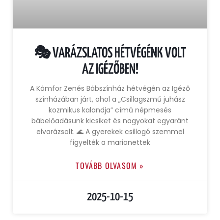
🎭 VARÁZSLATOS HÉTVÉGÉNK VOLT
AZ IGÉZŐBEN!
A Kámfor Zenés Bábszínház hétvégén az Igéző
színházában járt, ahol a „Csillagszmű juhász
kozmikus kalandja” című népmesés
bábelőadásunk kicsiket és nagyokat egyaránt
elvarázsolt. 🌊 A gyerekek csillogó szemmel
figyelték a marionettek
TOVÁBB OLVASOM »
2025-10-15