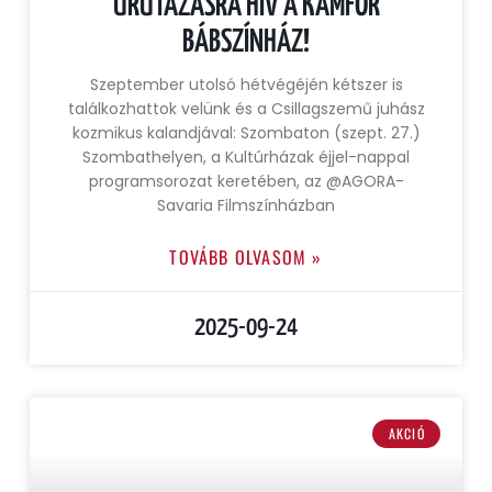
ŰRUTAZÁSRA HÍV A KÁMFOR
BÁBSZÍNHÁZ!
Szeptember utolsó hétvégéjén kétszer is
találkozhattok velünk és a Csillagszemű juhász
kozmikus kalandjával: Szombaton (szept. 27.)
Szombathelyen, a Kultúrházak éjjel-nappal
programsorozat keretében, az @AGORA-
Savaria Filmszínházban
TOVÁBB OLVASOM »
2025-09-24
AKCIÓ