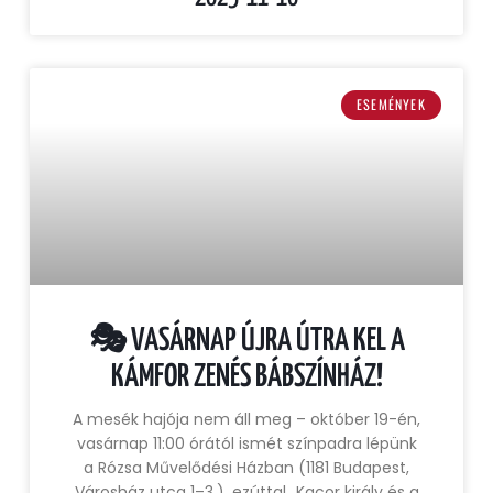
ESEMÉNYEK
🎭 VASÁRNAP ÚJRA ÚTRA KEL A
KÁMFOR ZENÉS BÁBSZÍNHÁZ!
A mesék hajója nem áll meg – október 19-én,
vasárnap 11:00 órától ismét színpadra lépünk
a Rózsa Művelődési Házban (1181 Budapest,
Városház utca 1–3.), ezúttal „Kacor király és a