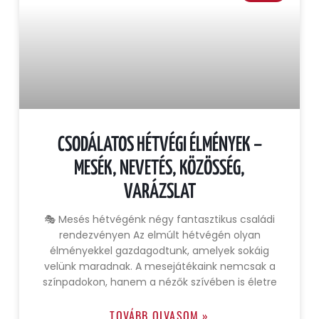
CSODÁLATOS HÉTVÉGI ÉLMÉNYEK –
MESÉK, NEVETÉS, KÖZÖSSÉG,
VARÁZSLAT
🎭 Mesés hétvégénk négy fantasztikus családi
rendezvényen Az elmúlt hétvégén olyan
élményekkel gazdagodtunk, amelyek sokáig
velünk maradnak. A mesejátékaink nemcsak a
színpadokon, hanem a nézők szívében is életre
TOVÁBB OLVASOM »