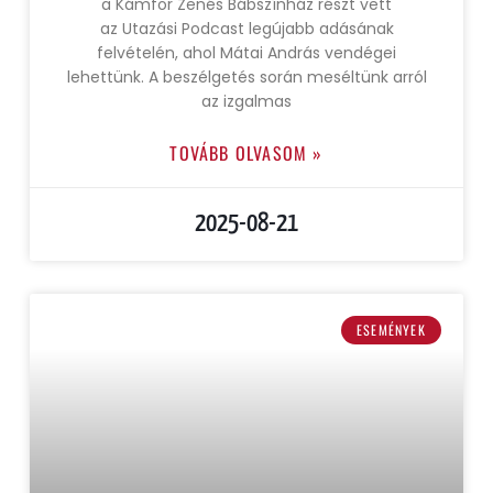
a Kámfor Zenés Bábszínház részt vett
az Utazási Podcast legújabb adásának
felvételén, ahol Mátai András vendégei
lehettünk. A beszélgetés során meséltünk arról
az izgalmas
TOVÁBB OLVASOM »
2025-08-21
ESEMÉNYEK