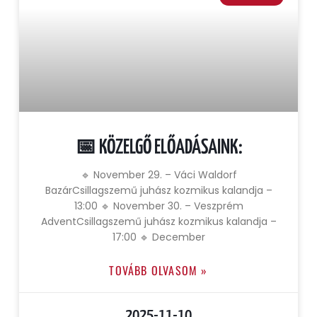
📅 KÖZELGŐ ELŐADÁSAINK:
🔹 November 29. – Váci Waldorf
BazárCsillagszemű juhász kozmikus kalandja –
13:00 🔹 November 30. – Veszprém
AdventCsillagszemű juhász kozmikus kalandja –
17:00 🔹 December
TOVÁBB OLVASOM »
2025-11-10