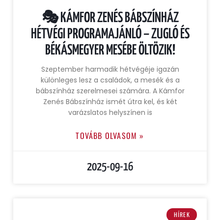
🎭 KÁMFOR ZENÉS BÁBSZÍNHÁZ
HÉTVÉGI PROGRAMAJÁNLÓ – ZUGLÓ ÉS
BÉKÁSMEGYER MESÉBE ÖLTÖZIK!
Szeptember harmadik hétvégéje igazán
különleges lesz a családok, a mesék és a
bábszínház szerelmesei számára. A Kámfor
Zenés Bábszínház ismét útra kel, és két
varázslatos helyszínen is
TOVÁBB OLVASOM »
2025-09-16
HÍREK