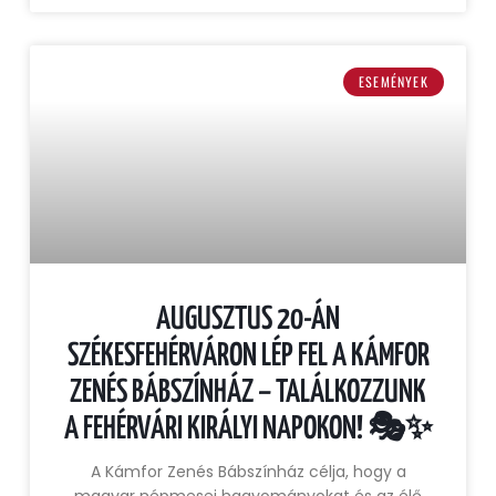
ESEMÉNYEK
AUGUSZTUS 20-ÁN
SZÉKESFEHÉRVÁRON LÉP FEL A KÁMFOR
ZENÉS BÁBSZÍNHÁZ – TALÁLKOZZUNK
A FEHÉRVÁRI KIRÁLYI NAPOKON! 🎭✨
A Kámfor Zenés Bábszínház célja, hogy a