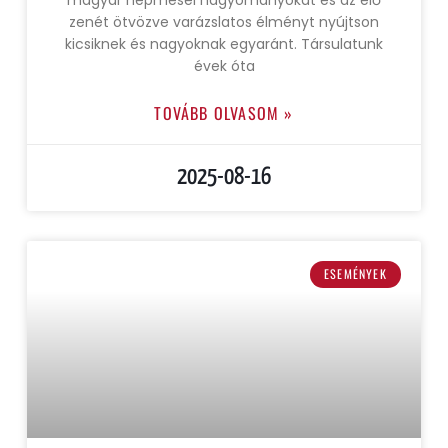
magyar népmesei hagyományokat és az élő
zenét ötvözve varázslatos élményt nyújtson
kicsiknek és nagyoknak egyaránt. Társulatunk
évek óta
TOVÁBB OLVASOM »
2025-08-16
ESEMÉNYEK