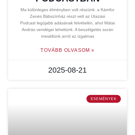
Ma különleges élményben volt részünk: a Kámfor
Zenés Bábszínház részt vett az Utazási
Podcast legújabb adásának felvételén, ahol Mátai
András vendégei lehettünk. A beszélgetés során
meséltünk arról az izgalmas
TOVÁBB OLVASOM »
2025-08-21
ESEMÉNYEK