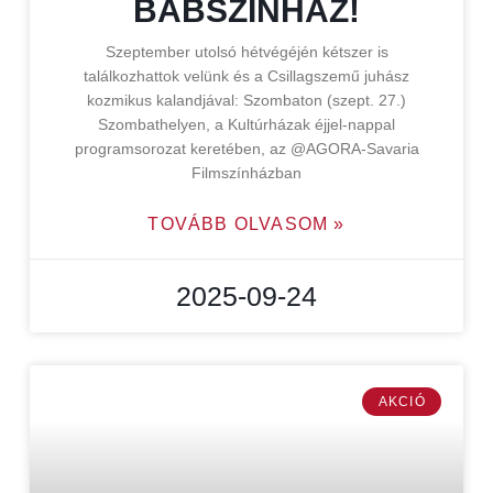
BÁBSZÍNHÁZ!
Szeptember utolsó hétvégéjén kétszer is
találkozhattok velünk és a Csillagszemű juhász
kozmikus kalandjával: Szombaton (szept. 27.)
Szombathelyen, a Kultúrházak éjjel-nappal
programsorozat keretében, az @AGORA-Savaria
Filmszínházban
TOVÁBB OLVASOM »
2025-09-24
AKCIÓ