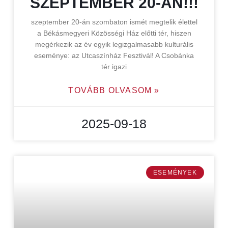
SZEPTEMBER 20-ÁN!!!
szeptember 20-án szombaton ismét megtelik élettel
a Békásmegyeri Közösségi Ház előtti tér, hiszen
megérkezik az év egyik legizgalmasabb kulturális
eseménye: az Utcaszínház Fesztivál! A Csobánka
tér igazi
TOVÁBB OLVASOM »
2025-09-18
ESEMÉNYEK