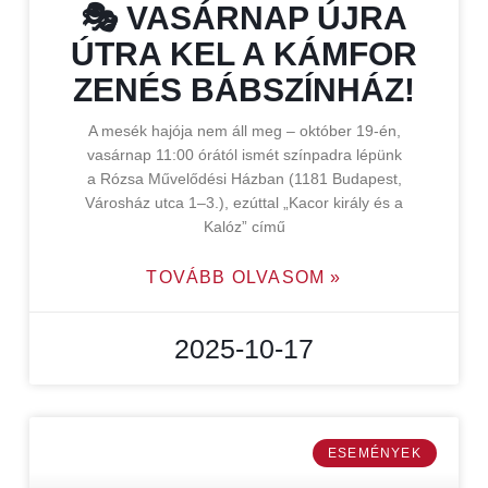
🎭 VASÁRNAP ÚJRA
ÚTRA KEL A KÁMFOR
ZENÉS BÁBSZÍNHÁZ!
A mesék hajója nem áll meg – október 19-én,
vasárnap 11:00 órától ismét színpadra lépünk
a Rózsa Művelődési Házban (1181 Budapest,
Városház utca 1–3.), ezúttal „Kacor király és a
Kalóz” című
TOVÁBB OLVASOM »
2025-10-17
ESEMÉNYEK