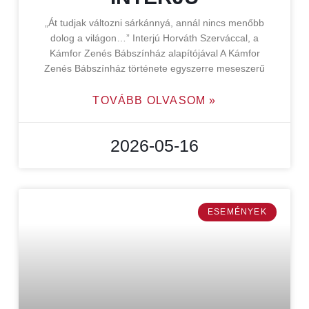
„Át tudjak változni sárkánnyá, annál nincs menőbb
dolog a világon…” Interjú Horváth Szerváccal, a
Kámfor Zenés Bábszínház alapítójával A Kámfor
Zenés Bábszínház története egyszerre meseszerű
TOVÁBB OLVASOM »
2026-05-16
ESEMÉNYEK