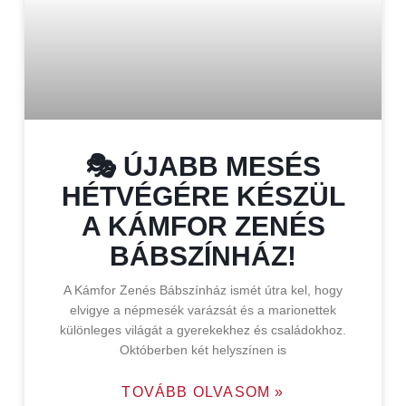
🎭 ÚJABB MESÉS
HÉTVÉGÉRE KÉSZÜL
A KÁMFOR ZENÉS
BÁBSZÍNHÁZ!
A Kámfor Zenés Bábszínház ismét útra kel, hogy
elvigye a népmesék varázsát és a marionettek
különleges világát a gyerekekhez és családokhoz.
Októberben két helyszínen is
TOVÁBB OLVASOM »