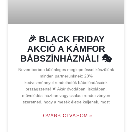
🎉 BLACK FRIDAY
AKCIÓ A KÁMFOR
BÁBSZÍNHÁZNÁL! 🎭
Novemberben különleges meglepetéssel készülünk
minden partnerünknek: 20%
kedvezménnyel rendelhetők bábelőadásaink
országszerte! 🌟 Akár óvodában, iskolában,
művelődési házban vagy családi rendezvényen
szeretnéd, hogy a mesék életre keljenek, most
TOVÁBB OLVASOM »