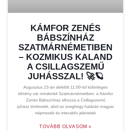
KÁMFOR ZENÉS
BÁBSZÍNHÁZ
SZATMÁRNÉMETIBEN
– KOZMIKUS KALAND
A CSILLAGSZEMŰ
JUHÁSSZAL! 🚀🪐
Augusztus 23-án délelőtt 11:00-tól különleges
élmény vár mindenkit Szatmárnémetiben: a Kámfor
Zenés Bábszínház elhozza a Csillagszemű
juhász történetét, ahol az üveghegy határán magyar
népmesék és interaktív jelenetek
TOVÁBB OLVASOM »