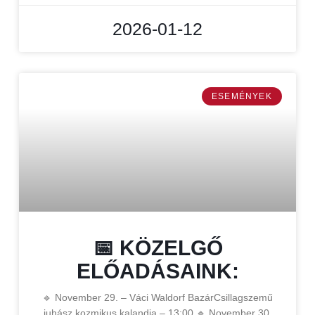
2026-01-12
ESEMÉNYEK
📅 KÖZELGŐ
ELŐADÁSAINK:
🔹 November 29. – Váci Waldorf BazárCsillagszemű
juhász kozmikus kalandja – 13:00 🔹 November 30.