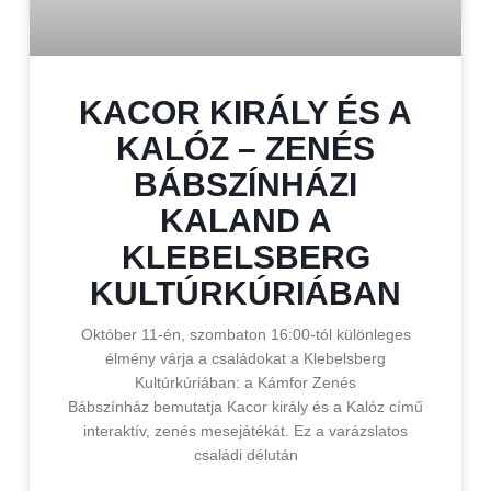
KACOR KIRÁLY ÉS A
KALÓZ – ZENÉS
BÁBSZÍNHÁZI
KALAND A
KLEBELSBERG
KULTÚRKÚRIÁBAN
Október 11-én, szombaton 16:00-tól különleges
élmény várja a családokat a Klebelsberg
Kultúrkúriában: a Kámfor Zenés
Bábszínház bemutatja Kacor király és a Kalóz című
interaktív, zenés mesejátékát. Ez a varázslatos
családi délután