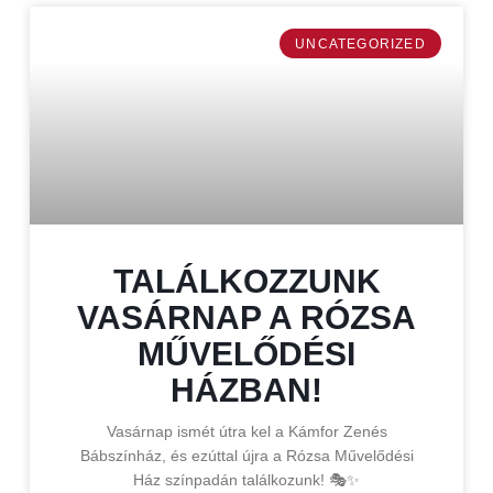
UNCATEGORIZED
TALÁLKOZZUNK
VASÁRNAP A RÓZSA
MŰVELŐDÉSI
HÁZBAN!
Vasárnap ismét útra kel a Kámfor Zenés
Bábszínház, és ezúttal újra a Rózsa Művelődési
Ház színpadán találkozunk! 🎭✨