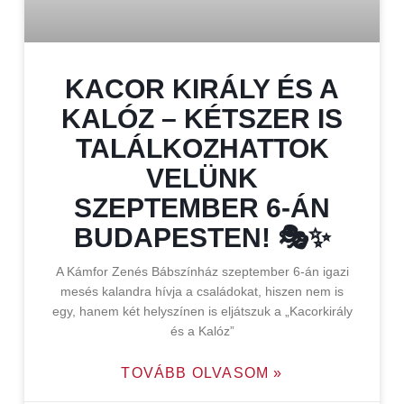
KACOR KIRÁLY ÉS A
KALÓZ – KÉTSZER IS
TALÁLKOZHATTOK
VELÜNK
SZEPTEMBER 6-ÁN
BUDAPESTEN! 🎭✨
A Kámfor Zenés Bábszínház szeptember 6-án igazi
mesés kalandra hívja a családokat, hiszen nem is
egy, hanem két helyszínen is eljátszuk a „Kacorkirály
és a Kalóz”
TOVÁBB OLVASOM »