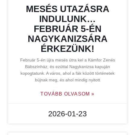
MESÉS UTAZÁSRA
INDULUNK…
FEBRUÁR 5-ÉN
NAGYKANIZSÁRA
ÉRKEZÜNK!
Február 5-én újra mesés útra kel a Kámfor Zenés
Bábszínház, és ezúttal Nagykanizsa kapuján
kopogtatunk. A város, ahol a fák között történetek
bújnak meg, és ahol mindig nyitott
TOVÁBB OLVASOM »
2026-01-23