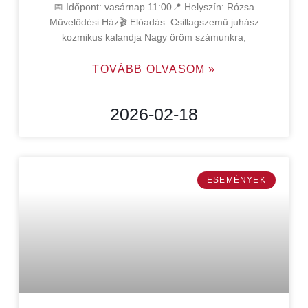
📅 Időpont: vasárnap 11:00📍 Helyszín: Rózsa
Művelődési Ház🎬 Előadás: Csillagszemű juhász
kozmikus kalandja Nagy öröm számunkra,
TOVÁBB OLVASOM »
2026-02-18
ESEMÉNYEK