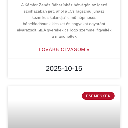
A Kámfor Zenés Bábszínház hétvégén az Igéző
színházában járt, ahol a „Csillagszmű juhász
kozmikus kalandja” című népmesés
bábelőadásunk kicsiket és nagyokat egyaránt
elvarázsolt. 🌊 A gyerekek csillogó szemmel figyelték
a marionettek
TOVÁBB OLVASOM »
2025-10-15
ESEMÉNYEK