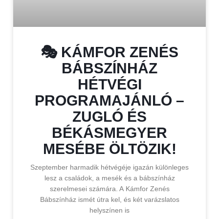
🎭 KÁMFOR ZENÉS
BÁBSZÍNHÁZ
HÉTVÉGI
PROGRAMAJÁNLÓ –
ZUGLÓ ÉS
BÉKÁSMEGYER
MESÉBE ÖLTÖZIK!
Szeptember harmadik hétvégéje igazán különleges
lesz a családok, a mesék és a bábszínház
szerelmesei számára. A Kámfor Zenés
Bábszínház ismét útra kel, és két varázslatos
helyszínen is